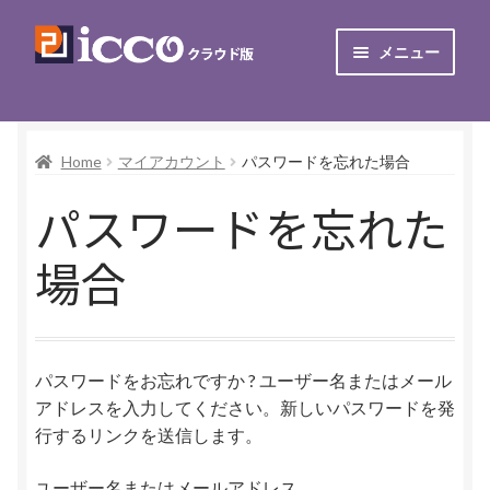
100年日記icco
ナ
コ
メニュー
ビ
ン
ゲ
テ
TOP
ー
ン
シ
ツ
Home
マイアカウント
パスワードを忘れた場合
お知らせ
ョ
へ
パスワードを忘れた
ン
ス
iccoのご紹介
へ
キ
場合
ス
ッ
ご利用にあたって
キ
プ
ッ
お申込み
プ
パスワードをお忘れですか ? ユーザー名またはメール
カートを見る
アドレスを入力してください。新しいパスワードを発
行するリンクを送信します。
マイアカウント
ユーザー名またはメールアドレス