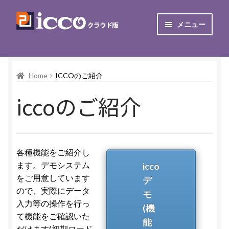
100年日記icco
ナ
コ
メニュー
ビ
ン
ゲ
テ
TOP
ー
ン
シ
ツ
Home
ICCOのご紹介
お知らせ
ョ
へ
iccoのご紹介
ン
ス
iccoのご紹介
へ
キ
ス
ッ
ご利用にあたって
キ
プ
ッ
各種機能をご紹介し
お申込み
プ
ます。デモシステム
icco
をご用意しています
デ
カートを見る
ので、実際にデータ
モ
入力等の操作を行っ
(機
マイアカウント
て機能をご確認いた
能
だけます(初期ロード