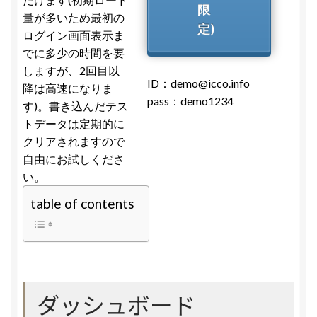
限
利用規約
量が多いため最初の
定)
ログイン画面表示ま
プライバシーポリシー
でに多少の時間を要
しますが、2回目以
ID：demo@icco.info
降は高速になりま
お問い合わせ
pass：demo1234
す)。書き込んだテス
トデータは定期的に
クリアされますので
自由にお試しくださ
い。
table of contents
ダッシュボード